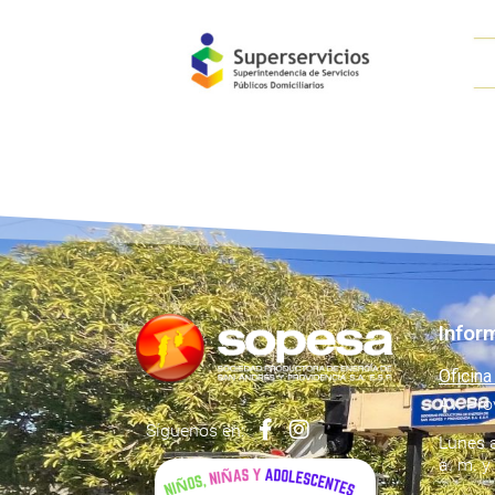
Infor
Oficina
Av. Pro
Síguenos en:
Lunes a
a. m. y