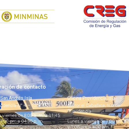
mación de contacto
 San Andrés Isla
Oficina Providencia Isla
videncia N° 4 – 135
Sector el Caballete, Isla de
Providencia
 viernes de 8:00 a. m. a 11:45
 1:00 pm a 04:30 p. m.
Lunes a viernes de 7:00 am a 
y 1:00 pm a 4:00 pm