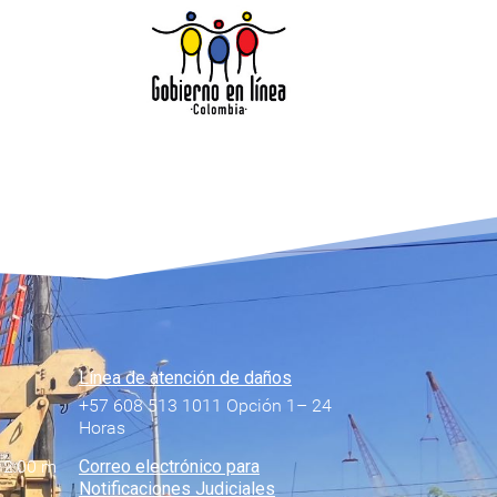
Línea de atención de daños
+57 608 513 1011 Opción 1– 24
Horas
12:00 m
Correo electrónico para
Notificaciones Judiciales