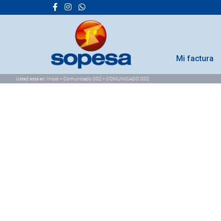
Mi factura
Usted esta en:
Inicio
>
Comunicado 002
>
COMUNICADO 002