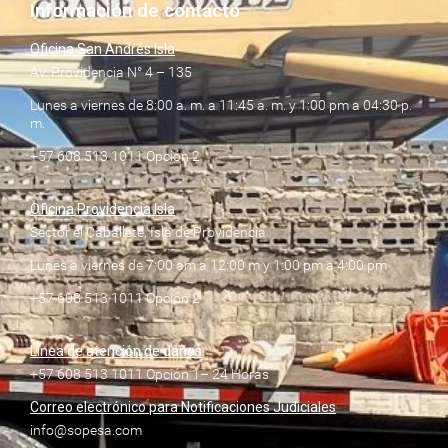
Información de contacto
Oficina San Andrés Isla
Av. Providencia N° 4 – 135
Lunes a viernes de 8:00 a. m. a 11:45 a. m. y 1:00 pm a 04:30 p.
m.
+57 608 513 1011 Opción 2
Oficina Providencia Isla
Sector el Caballete, Isla de Providencia
Lunes a viernes de 7:00 am a 12:00 m y 1:00 pm a 4:00 pm
+57 608 513 1011 Opción 2
Línea de atención de daños
+57 608 513 1011 Opción 1– 24 Horas
Correo electrónico para Notificaciones Judiciales
info@sopesa.com