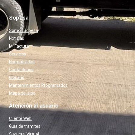
Sopesa
Somos Sopesa
Noticias
Mi Factura
Servicios
Normatividad
Contáctenos
Glosario
Mantenimientos Programados
Mapa del sitio
Atención al usuario
Cliente Web
Guía de tramites
Sucursal Virtual