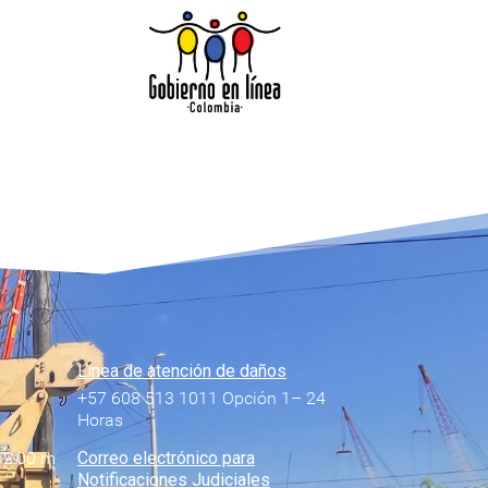
Línea de atención de daños
+57 608 513 1011 Opción 1– 24
Horas
12:00 m
Correo electrónico para
Notificaciones Judiciales