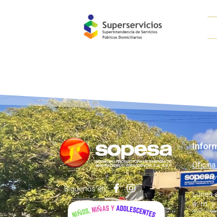
Infor
Oficina
Av. Pro
Síguenos en:
Lunes a
a. m. y