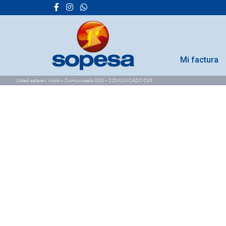
Mi factura
Usted esta en:
Inicio
>
Comunicado 035
>
COMUNICADO 035