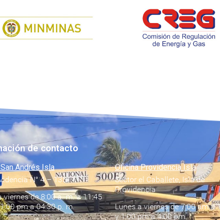
mación de contacto
 San Andrés Isla
Oficina Providencia Isla
videncia N° 4 – 135
Sector el Caballete, Isla de
Providencia
 viernes de 8:00 a. m. a 11:45
 1:00 pm a 04:30 p. m.
Lunes a viernes de 7:00 am a 
y 1:00 pm a 4:00 pm