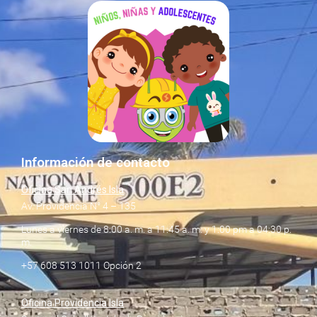
Información de contacto
Oficina San Andrés Isla
Av. Providencia N° 4 – 135
Lunes a viernes de 8:00 a. m. a 11:45 a. m. y 1:00 pm a 04:30 p.
m.
+57 608 513 1011 Opción 2
Oficina Providencia Isla