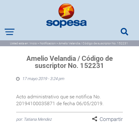
Usted esta en:
Inicio
>
Notificacion
>
Amelio Velandia / Código de suscriptor No. 152231
Amelio Velandia / Código de
suscriptor No. 152231
17 mayo 2019 - 3:24 pm
Acto administrativo que se notifica No.
20194100035871 de fecha 06/05/2019.
Compartir
por: Tatiana Mendez