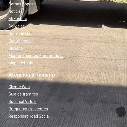
Somos Sopesa
Noticias
Mi Factura
Servicios
Normatividad
Contáctenos
Glosario
Mantenimientos Programados
Mapa del sitio
Atención al usuario
Cliente Web
Guía de tramites
Sucursal Virtual
Preguntas frecuentes
Responsabilidad Social