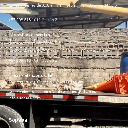
Lunes a viernes de 8:00 a. m. a 11:45 a. m. y 1:00 pm a 04:30 p.
m.
+57 608 513 1011 Opción 2
Oficina Providencia Isla
Sector el Caballete, Isla de Providencia
Lunes a viernes de 7:00 am a 12:00 m y 1:00 pm a 4:00 pm
+57 608 513 1011 Opción 2
Línea de atención de daños
+57 608 513 1011 Opción 1– 24 Horas
Correo electrónico para Notificaciones Judiciales
info@sopesa.com
Sopesa