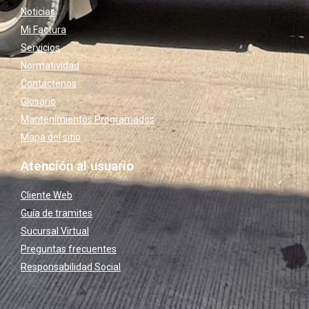
Noticias
Mi Factura
Servicios
Normatividad
Contáctenos
Glosario
Mantenimientos Programados
Mapa del sitio
Atención al usuario
Cliente Web
Guía de tramites
Sucursal Virtual
Preguntas frecuentes
Responsabilidad Social