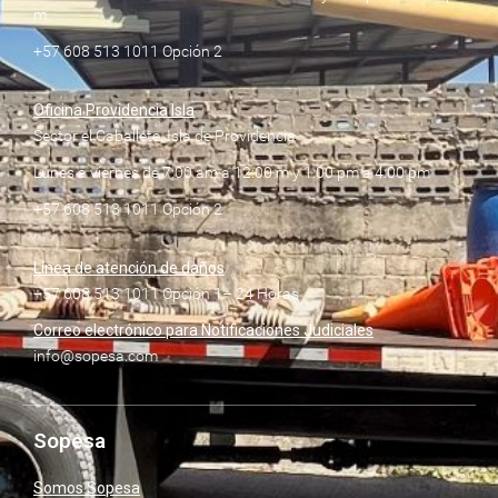
m.
+57 608 513 1011 Opción 2
Oficina Providencia Isla
Sector el Caballete, Isla de Providencia
Lunes a viernes de 7:00 am a 12:00 m y 1:00 pm a 4:00 pm
+57 608 513 1011 Opción 2
Línea de atención de daños
+57 608 513 1011 Opción 1– 24 Horas
Correo electrónico para Notificaciones Judiciales
info@sopesa.com
Sopesa
Somos Sopesa