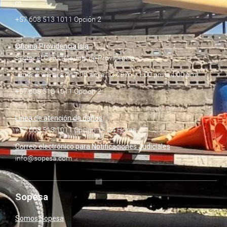
m.
+57 608 513 1011 Opción 2
Oficina Providencia Isla
Sector el Caballete, Isla de Providencia
Lunes a viernes de 7:00 am a 12:00 m y 1:00 pm a 4:00 pm
+57 608 513 1011 Opción 2
Línea de atención de daños
+57 608 513 1011 Opción 1– 24 Horas
Correo electrónico para Notificaciones Judiciales
info@sopesa.com
Sopesa
Somos Sopesa