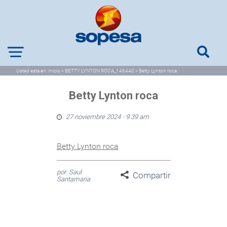
Usted esta en:
Inicio
>
BETTY LYNTON ROCA_146440
>
Betty Lynton roca
Betty Lynton roca
27 noviembre 2024 - 9:39 am
Betty Lynton roca
por: Saul
Compartir
Santamaria