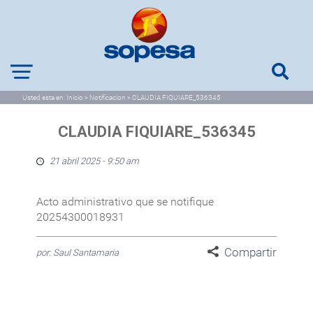
Usted esta en:
Inicio
>
Notificacion
>
CLAUDIA FIQUIARE_536345
CLAUDIA FIQUIARE_536345
21 abril 2025 - 9:50 am
Acto administrativo que se notifique
20254300018931
Compartir
por: Saul Santamaria