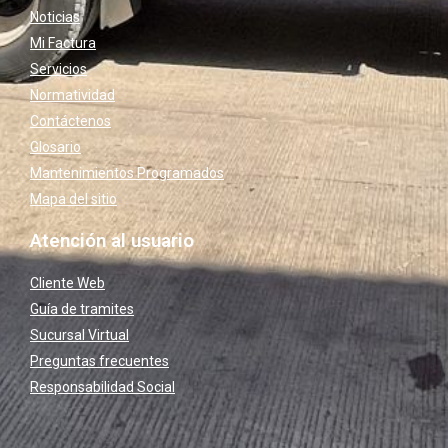
Noticias
Mi Factura
Servicios
Normatividad
Contáctenos
Glosario
Mantenimientos Programados
Mapa del sitio
Atención al usuario
Cliente Web
Guía de tramites
Sucursal Virtual
Preguntas frecuentes
Responsabilidad Social