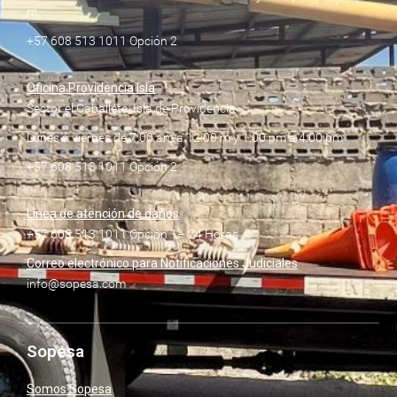
m.
+57 608 513 1011 Opción 2
Oficina Providencia Isla
Sector el Caballete, Isla de Providencia
Lunes a viernes de 7:00 am a 12:00 m y 1:00 pm a 4:00 pm
+57 608 513 1011 Opción 2
Línea de atención de daños
+57 608 513 1011 Opción 1– 24 Horas
Correo electrónico para Notificaciones Judiciales
info@sopesa.com
Sopesa
Somos Sopesa