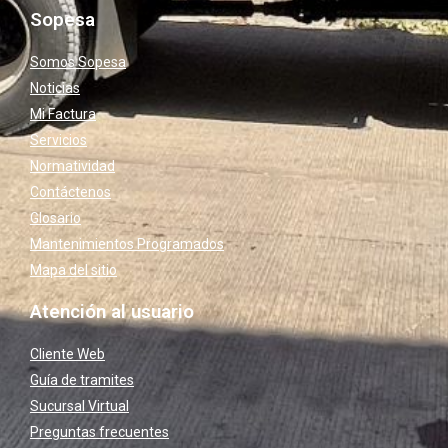
Sopesa
Somos Sopesa
Noticias
Mi Factura
Servicios
Normatividad
Contáctenos
Glosario
Mantenimientos Programados
Mapa del sitio
Atención al usuario
Cliente Web
Guía de tramites
Sucursal Virtual
Preguntas frecuentes