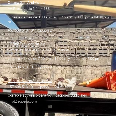
Oficina San Andrés Isla
Av. Providencia N° 4 – 135
Lunes a viernes de 8:00 a. m. a 11:45 a. m. y 1:00 pm a 04:30 p.
m.
+57 608 513 1011 Opción 2
Oficina Providencia Isla
Sector el Caballete, Isla de Providencia
Lunes a viernes de 7:00 am a 12:00 m y 1:00 pm a 4:00 pm
+57 608 513 1011 Opción 2
Línea de atención de daños
+57 608 513 1011 Opción 1– 24 Horas
Correo electrónico para Notificaciones Judiciales
info@sopesa.com