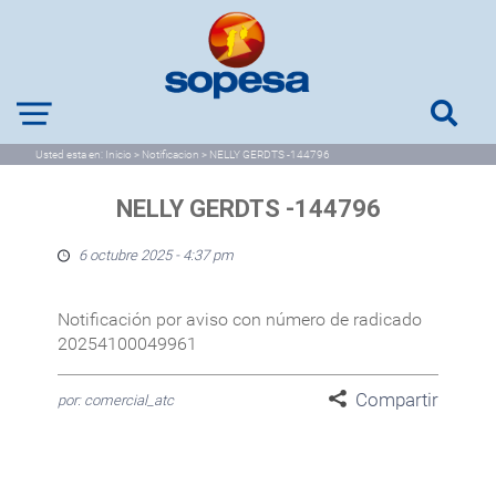
Usted esta en:
Inicio
>
Notificacion
>
NELLY GERDTS -144796
NELLY GERDTS -144796
6 octubre 2025 - 4:37 pm
Notificación por aviso con número de radicado
20254100049961
Compartir
por: comercial_atc