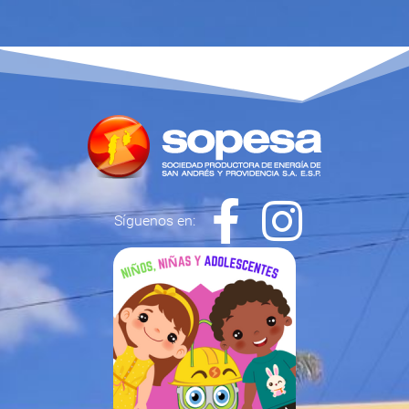
Síguenos en: