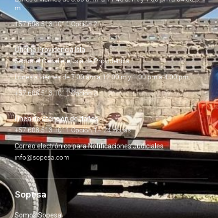
m.
+57 608 513 1011 Opción 2
Oficina Providencia Isla
Sector el Caballete, Isla de Providencia
Lunes a viernes de 7:00 am a 12:00 m y 1:00 pm a 4:00 pm
+57 608 513 1011 Opción 2
Línea de atención de daños
+57 608 513 1011 Opción 1– 24 Horas
Correo electrónico para Notificaciones Judiciales
info@sopesa.com
Sopesa
Somos Sopesa