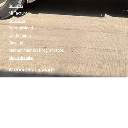
Noticias
Mi Factura
Servicios
Normatividad
Contáctenos
Glosario
Mantenimientos Programados
Mapa del sitio
Atención al usuario
Cliente Web
Guía de tramites
Sucursal Virtual
Preguntas frecuentes
Responsabilidad Social