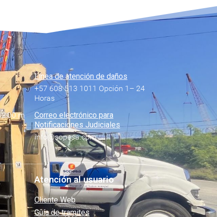
Línea de atención de daños
+57 608 513 1011 Opción 1– 24
Horas
12:00 m
Correo electrónico para
Notificaciones Judiciales
info@sopesa.com
Atención al usuario
Cliente Web
Guía de tramites