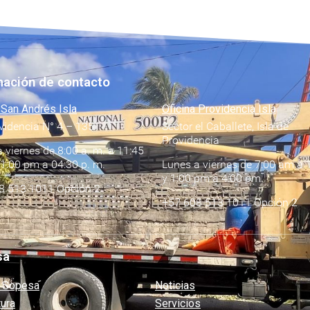
mación de contacto
 San Andrés Isla
Oficina Providencia Isla
videncia N° 4 – 135
Sector el Caballete, Isla de
Providencia
 viernes de 8:00 a. m. a 11:45
 1:00 pm a 04:30 p. m.
Lunes a viernes de 7:00 am a 
y 1:00 pm a 4:00 pm
8 513 1011 Opción 2
+57 608 513 1011 Opción 2
sa
 Sopesa
Noticias
tura
Servicios