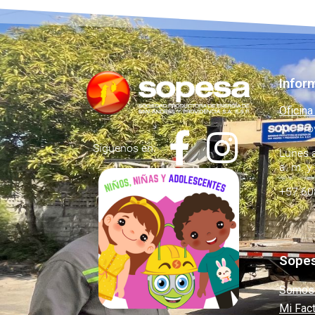
Infor
Oficina
Av. Pro
Síguenos en:
Lunes a
a. m. y
+57 60
Sope
Somos
Mi Fac