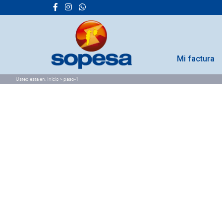
Mi factura
Usted esta en:
Inicio
>
paso-1