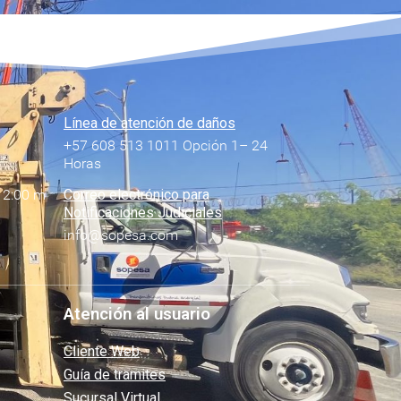
Línea de atención de daños
+57 608 513 1011 Opción 1– 24
Horas
12:00 m
Correo electrónico para
Notificaciones Judiciales
info@sopesa.com
Atención al usuario
Cliente Web
Guía de tramites
Sucursal Virtual