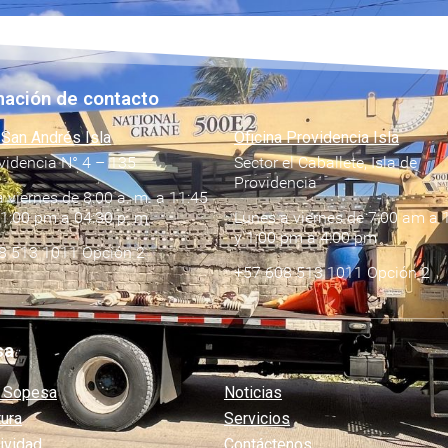
mación de contacto
 San Andrés Isla
Oficina Providencia Isla
videncia N° 4 – 135
Sector el Caballete, Isla de
Providencia
 viernes de 8:00 a. m. a 11:45
 1:00 pm a 04:30 p. m.
Lunes a viernes de 7:00 am a 
y 1:00 pm a 4:00 pm
8 513 1011 Opción 2
+57 608 513 1011 Opción 2
sa
 Sopesa
Noticias
tura
Servicios
ividad
Contáctenos