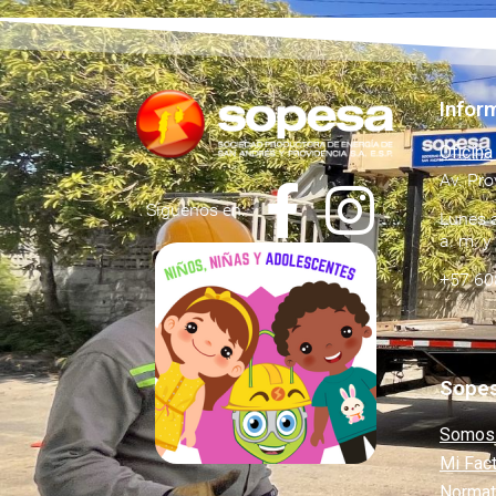
Infor
Oficina
Av. Pro
Síguenos en:
Lunes a
a. m. y
+57 60
Sope
Somos
Mi Fac
Normat