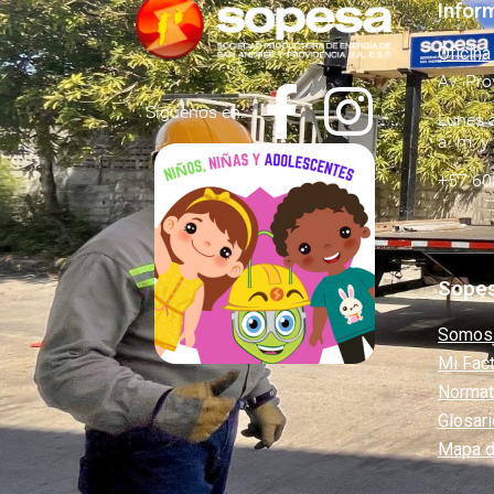
Infor
Oficina
Av. Pro
Síguenos en:
Lunes a
a. m. y
+57 60
Sope
Somos
Mi Fac
Normat
Glosari
Mapa de