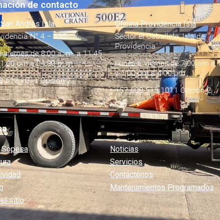
mación de contacto
 San Andrés Isla
Oficina Providencia Isla
videncia N° 4 – 135
Sector el Caballete, Isla de
Providencia
 viernes de 8:00 a. m. a 11:45
 1:00 pm a 04:30 p. m.
Lunes a viernes de 7:00 am a 
y 1:00 pm a 4:00 pm
8 513 1011 Opción 2
+57 608 513 1011 Opción 2
sa
 Sopesa
Noticias
tura
Servicios
ividad
Contáctenos
o
Mantenimientos Programados
l sitio