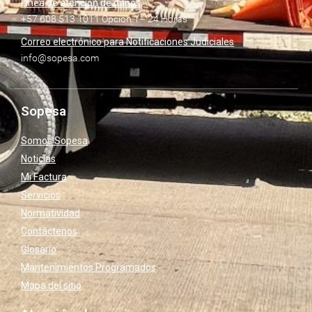
Línea de atención de daños
+57 608 513 1011 Opción 1– 24 Horas
Correo electrónico para Notificaciones Judiciales
info@sopesa.com
Sopesa
Somos Sopesa
Noticias
Mi Factura
Servicios
Normatividad
Contáctenos
Glosario
Mantenimientos Programados
Mapa del sitio