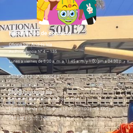
Información de contacto
Oficina San Andrés Isla
Av. Providencia N° 4 – 135
Lunes a viernes de 8:00 a. m. a 11:45 a. m. y 1:00 pm a 04:30 p.
m.
+57 608 513 1011 Opción 2
Oficina Providencia Isla
Sector el Caballete, Isla de Providencia
Lunes a viernes de 7:00 am a 12:00 m y 1:00 pm a 4:00 pm
+57 608 513 1011 Opción 2