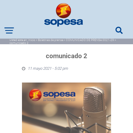
Usted esta en:
Inicio
>
Boletines de prensa
>
COMUNICADO DE PRENSA 0021-29
>
comunicado 2
comunicado 2
11 mayo 2021 - 5:02 pm