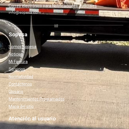
Correo electrónico para Notificaciones Judiciales
info@sopesa.com
Sopesa
Somos Sopesa
Noticias
Mi Factura
Servicios
Normatividad
Contáctenos
Glosario
Mantenimientos Programados
Mapa del sitio
Atención al usuario