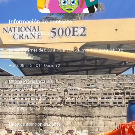
Información de contacto
Oficina San Andrés Isla
Av. Providencia N° 4 – 135
Lunes a viernes de 8:00 a. m. a 11:45 a. m. y 1:00 pm a 04:30 p.
m.
+57 608 513 1011 Opción 2
Oficina Providencia Isla
Sector el Caballete, Isla de Providencia
Lunes a viernes de 7:00 am a 12:00 m y 1:00 pm a 4:00 pm
+57 608 513 1011 Opción 2
Línea de atención de daños
+57 608 513 1011 Opción 1– 24 Horas