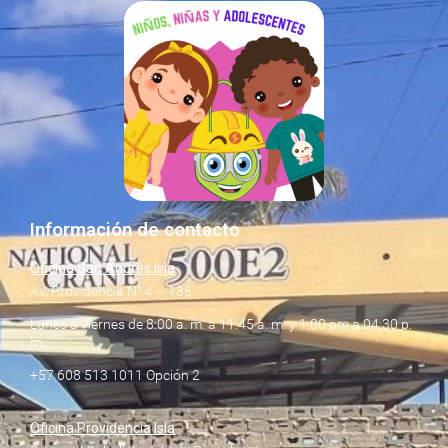
Información de contacto
Oficina San Andrés Isla
Av. Providencia N° 4 – 135
Lunes a viernes de 8:00 a. m. a 11:45 a. m. y 1:00 pm a 04:30 p.
m.
+57 608 513 1011 Opción 2
Oficina Providencia Isla