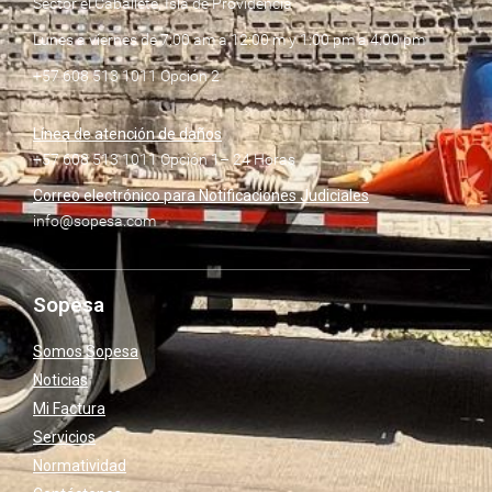
Sector el Caballete, Isla de Providencia
Lunes a viernes de 7:00 am a 12:00 m y 1:00 pm a 4:00 pm
+57 608 513 1011 Opción 2
Línea de atención de daños
+57 608 513 1011 Opción 1– 24 Horas
Correo electrónico para Notificaciones Judiciales
info@sopesa.com
Sopesa
Somos Sopesa
Noticias
Mi Factura
Servicios
Normatividad