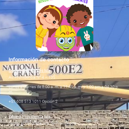
Información de contacto
Oficina San Andrés Isla
Av. Providencia N° 4 – 135
Lunes a viernes de 8:00 a. m. a 11:45 a. m. y 1:00 pm a 04:30 p.
m.
+57 608 513 1011 Opción 2
Oficina Providencia Isla
Sector el Caballete, Isla de Providencia