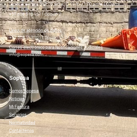
Lunes a viernes de 7:00 am a 12:00 m y 1:00 pm a 4:00 pm
+57 608 513 1011 Opción 2
Línea de atención de daños
+57 608 513 1011 Opción 1– 24 Horas
Correo electrónico para Notificaciones Judiciales
info@sopesa.com
Sopesa
Somos Sopesa
Noticias
Mi Factura
Servicios
Normatividad
Contáctenos