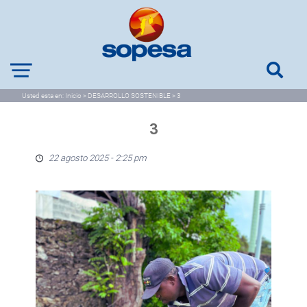
Usted esta en:
Inicio
>
DESARROLLO SOSTENIBLE
>
3
3
22 agosto 2025 - 2:25 pm