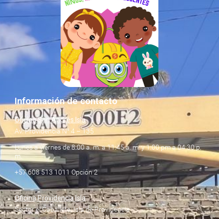
Información de contacto
Oficina San Andrés Isla
Av. Providencia N° 4 – 135
Lunes a viernes de 8:00 a. m. a 11:45 a. m. y 1:00 pm a 04:30 p.
m.
+57 608 513 1011 Opción 2
Oficina Providencia Isla
Sector el Caballete, Isla de Providencia