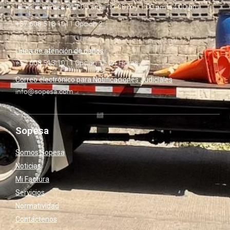
Lunes a viernes de 7:00 am a 12:00 m y 1:00 pm a 4:00 pm
+57 608 513 1011 Opción 2
Línea de atención de daños
+57 608 513 1011 Opción 1– 24 Horas
Correo electrónico para Notificaciones Judiciales
info@sopesa.com
Sopesa
Somos Sopesa
Noticias
Mi Factura
Servicios
Normatividad
Contáctenos