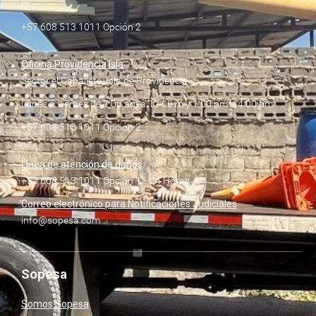
m.
+57 608 513 1011 Opción 2
Oficina Providencia Isla
Sector el Caballete, Isla de Providencia
Lunes a viernes de 7:00 am a 12:00 m y 1:00 pm a 4:00 pm
+57 608 513 1011 Opción 2
Línea de atención de daños
+57 608 513 1011 Opción 1– 24 Horas
Correo electrónico para Notificaciones Judiciales
info@sopesa.com
Sopesa
Somos Sopesa