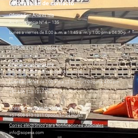
Información de contacto
Oficina San Andrés Isla
Av. Providencia N° 4 – 135
Lunes a viernes de 8:00 a. m. a 11:45 a. m. y 1:00 pm a 04:30 p.
m.
+57 608 513 1011 Opción 2
Oficina Providencia Isla
Sector el Caballete, Isla de Providencia
Lunes a viernes de 7:00 am a 12:00 m y 1:00 pm a 4:00 pm
+57 608 513 1011 Opción 2
Línea de atención de daños
+57 608 513 1011 Opción 1– 24 Horas
Correo electrónico para Notificaciones Judiciales
info@sopesa.com