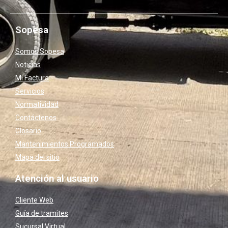
Sopesa
Somos Sopesa
Noticias
Mi Factura
Servicios
Normatividad
Contáctenos
Glosario
Mantenimientos Programados
Mapa del sitio
Atención al usuario
Cliente Web
Guía de tramites
Sucursal Virtual