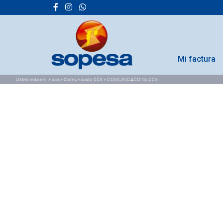
Mi factura
Usted esta en:
Inicio
>
Comunicado 003
>
COMUNICADO No.003