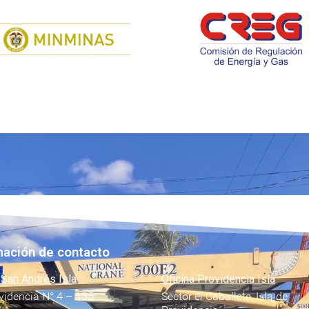
mación de contacto
 San Andrés Isla
Oficina Providencia Isla
videncia N° 4 – 135
Sector el Caballete, Isla de