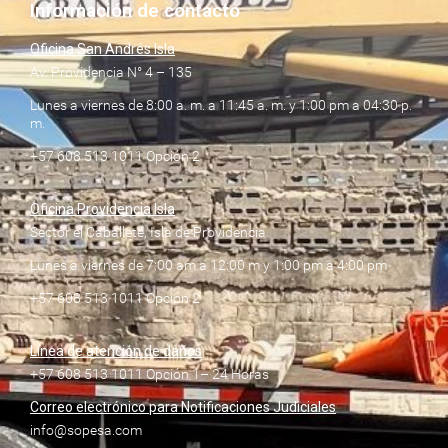
Información de contacto
Oficina San Andrés Isla
Av. Providencia N° 4 – 135
Lunes a viernes de 8:00 a. m. a 11:45 a. m. y 1:00 pm a 04:30 p.
m.
+57 608 513 1011 Opción 2
Oficina Providencia Isla
Sector el Caballete, Isla de Providencia
Lunes a viernes de 7:00 am a 12:00 m y 1:00 pm a 4:00 pm
+57 608 513 1011 Opción 2
Línea de atención de daños
+57 608 513 1011 Opción 1– 24 Horas
Correo electrónico para Notificaciones Judiciales
info@sopesa.com