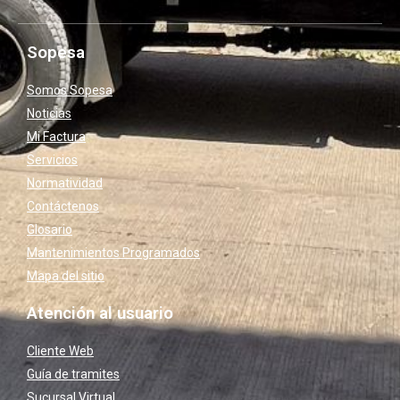
Sopesa
Somos Sopesa
Noticias
Mi Factura
Servicios
Normatividad
Contáctenos
Glosario
Mantenimientos Programados
Mapa del sitio
Atención al usuario
Cliente Web
Guía de tramites
Sucursal Virtual