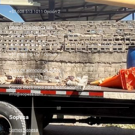
m.
+57 608 513 1011 Opción 2
Oficina Providencia Isla
Sector el Caballete, Isla de Providencia
Lunes a viernes de 7:00 am a 12:00 m y 1:00 pm a 4:00 pm
+57 608 513 1011 Opción 2
Línea de atención de daños
+57 608 513 1011 Opción 1– 24 Horas
Correo electrónico para Notificaciones Judiciales
info@sopesa.com
Sopesa
Somos Sopesa