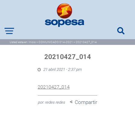
Usted esta en:
Inicio
>
COMUNICADO 014-2021
>
20210427_014
20210427_014
21 abril 2021 - 2:37 pm
20210427_014
Compartir
por: redes redes