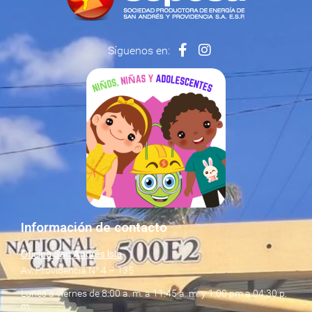
Síguenos en:
Información de contacto
Oficina San Andrés Isla
Av. Providencia N° 4 – 135
Lunes a viernes de 8:00 a. m. a 11:45 a. m. y 1:00 pm a 04:30 p.
m.