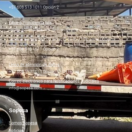
+57 608 513 1011 Opción 2
Oficina Providencia Isla
Sector el Caballete, Isla de Providencia
Lunes a viernes de 7:00 am a 12:00 m y 1:00 pm a 4:00 pm
+57 608 513 1011 Opción 2
Línea de atención de daños
+57 608 513 1011 Opción 1– 24 Horas
Correo electrónico para Notificaciones Judiciales
info@sopesa.com
Sopesa
Somos Sopesa
Noticias