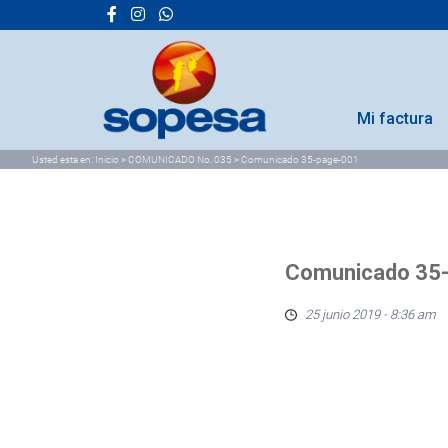
Mi factura
Usted esta en:
Inicio
>
COMUNICADO No. 035
>
Comunicado 35-page-001
Comunicado 35
25 junio 2019 - 8:36 am