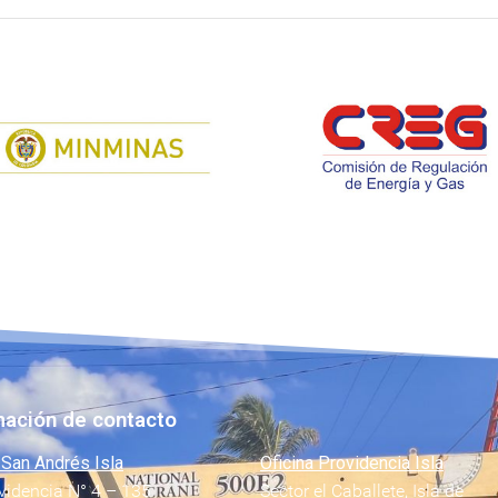
mación de contacto
 San Andrés Isla
Oficina Providencia Isla
videncia N° 4 – 135
Sector el Caballete, Isla de