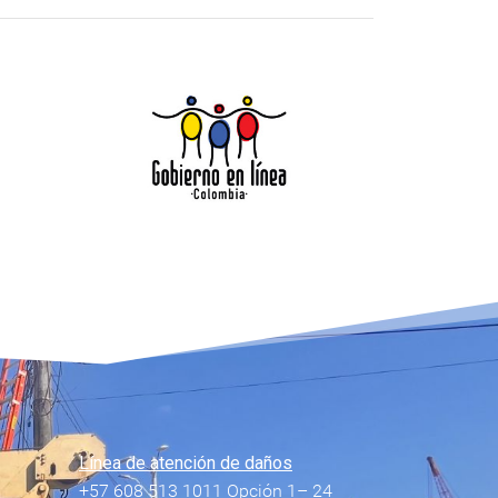
Línea de atención de daños
+57 608 513 1011 Opción 1– 24