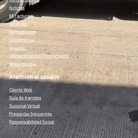
Noticias
Mi Factura
Servicios
Normatividad
Contáctenos
Glosario
Mantenimientos Programados
Mapa del sitio
Atención al usuario
Cliente Web
Guía de tramites
Sucursal Virtual
Preguntas frecuentes
Responsabilidad Social