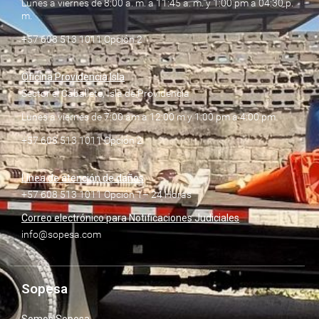
Lunes a viernes de 8:00 a. m. a 11:45 a. m. y 1:00 pm a 04:30 p.
m.
+57 608 513 1011 Opción 2
Oficina Providencia Isla
Sector el Caballete, Isla de Providencia
Lunes a viernes de 7:00 am a 12:00 m y 1:00 pm a 4:00 pm
+57 608 513 1011 Opción 2
Línea de atención de daños
+57 608 513 1011 Opción 1– 24 Horas
Correo electrónico para Notificaciones Judiciales
info@sopesa.com
Sopesa
Somos Sopesa