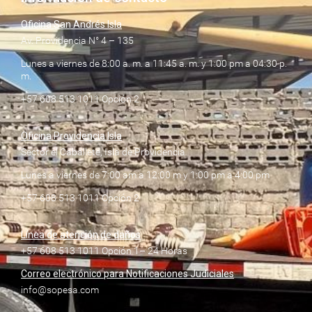
Oficina San Andrés Isla
Av. Providencia N° 4 – 135
Lunes a viernes de 8:00 a. m. a 11:45 a. m. y 1:00 pm a 04:30 p.
m.
+57 608 513 1011 Opción 2
Oficina Providencia Isla
Sector el Caballete, Isla de Providencia
Lunes a viernes de 7:00 am a 12:00 m y 1:00 pm a 4:00 pm
+57 608 513 1011 Opción 2
Línea de atención de daños
+57 608 513 1011 Opción 1– 24 Horas
Correo electrónico para Notificaciones Judiciales
info@sopesa.com