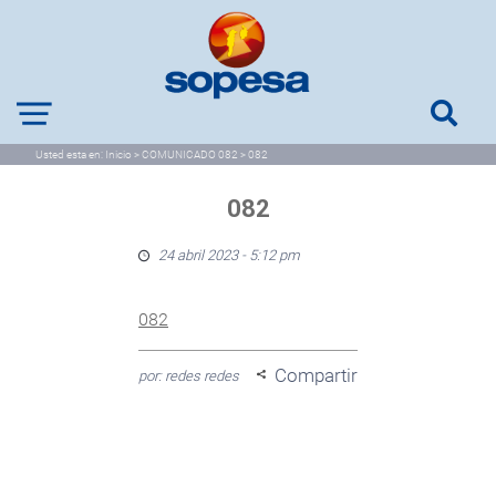
Usted esta en:
Inicio
>
COMUNICADO 082
>
082
082
24 abril 2023 - 5:12 pm
082
Compartir
por: redes redes