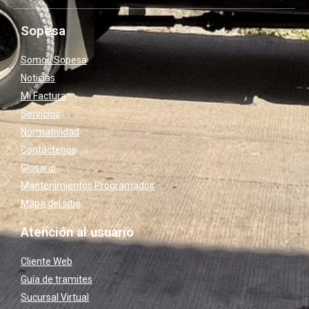
Sopesa
Somos Sopesa
Noticias
Mi Factura
Servicios
Normatividad
Contáctenos
Glosario
Mantenimientos Programados
Mapa del sitio
Atención al usuario
Cliente Web
Guía de tramites
Sucursal Virtual