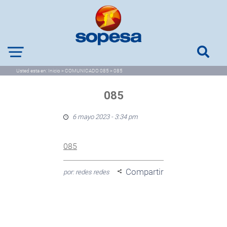
Usted esta en:
Inicio
>
COMUNICADO 085
>
085
085
6 mayo 2023 - 3:34 pm
085
Compartir
por: redes redes