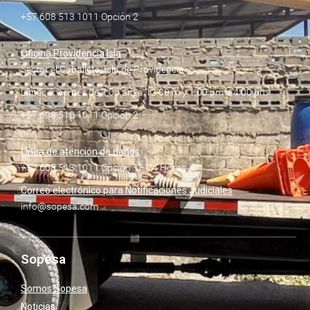
+57 608 513 1011 Opción 2
Oficina Providencia Isla
Sector el Caballete, Isla de Providencia
Lunes a viernes de 7:00 am a 12:00 m y 1:00 pm a 4:00 pm
+57 608 513 1011 Opción 2
Línea de atención de daños
+57 608 513 1011 Opción 1– 24 Horas
Correo electrónico para Notificaciones Judiciales
info@sopesa.com
Sopesa
Somos Sopesa
Noticias