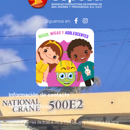
Síguenos en:
Información de contacto
Oficina San Andrés Isla
Av. Providencia N° 4 – 135
Lunes a viernes de 8:00 a. m. a 11:45 a. m. y 1:00 pm a 04:30 p.
m.