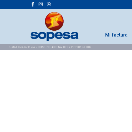
Mi factura
Usted esta en:
Inicio
>
COMUNICADO No. 002
>
20210126_002