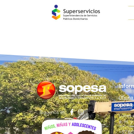
Infor
Oficina
Av. Pro
Síguenos en:
Lunes a
a. m. y
+57 60