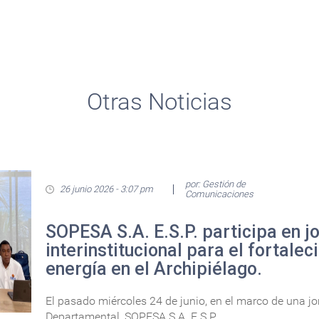
Otras Noticias
por: Gestión de
26 junio 2026 - 3:07 pm
Comunicaciones
SOPESA S.A. E.S.P. participa en j
interinstitucional para el fortalec
energía en el Archipiélago.
El pasado miércoles 24 de junio, en el marco de una j
Departamental, SOPESA S.A. E.S.P....