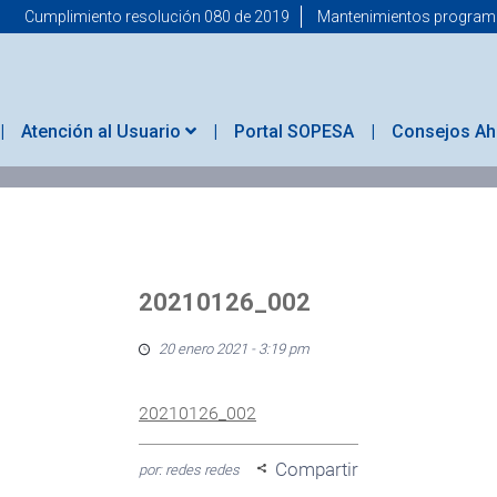
Cumplimiento resolución 080 de 2019
Mantenimientos progra
Atención al Usuario
Portal SOPESA
Consejos Ah
20210126_002
20 enero 2021 - 3:19 pm
20210126_002
Compartir
por: redes redes