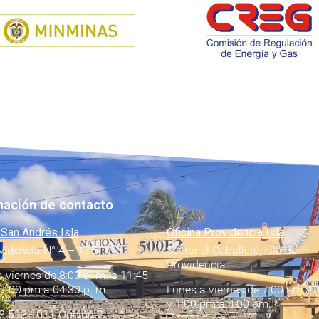
mación de contacto
 San Andrés Isla
Oficina Providencia Isla
videncia N° 4 – 135
Sector el Caballete, Isla de
Providencia
 viernes de 8:00 a. m. a 11:45
 1:00 pm a 04:30 p. m.
Lunes a viernes de 7:00 am a 
y 1:00 pm a 4:00 pm
8 513 1011 Opción 2