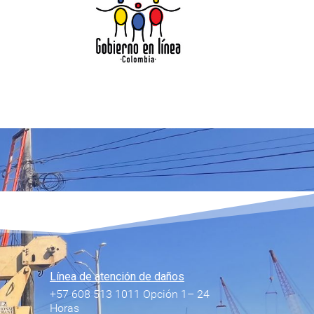
Línea de atención de daños
+57 608 513 1011 Opción 1– 24
Horas