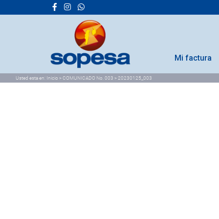
Mi factura
Usted esta en:
Inicio
>
COMUNICADO No. 003
>
20230125_003