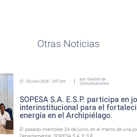
Otras Noticias
por: Gestión de
26 junio 2026 - 3:07 pm
Comunicaciones
SOPESA S.A. E.S.P. participa en j
interinstitucional para el fortalec
energía en el Archipiélago.
El pasado miércoles 24 de junio, en el marco de una j
Departamental, SOPESA S.A. E.S.P....