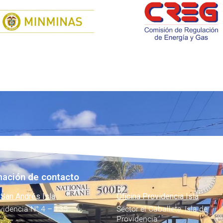
mación de contacto
 San Andrés Isla
Oficina Providencia Isla
videncia N° 4 – 135
Sector el Caballete, Isla de
Providencia