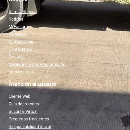
Somos Sopesa
Noticias
Mi Factura
Servicios
Normatividad
Contáctenos
Glosario
Mantenimientos Programados
Mapa del sitio
Atención al usuario
Cliente Web
Guía de tramites
Sucursal Virtual
Preguntas frecuentes
Responsabilidad Social