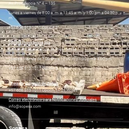
Av. Providencia N° 4 – 135
Lunes a viernes de 8:00 a. m. a 11:45 a. m. y 1:00 pm a 04:30 p.
m.
+57 608 513 1011 Opción 2
Oficina Providencia Isla
Sector el Caballete, Isla de Providencia
Lunes a viernes de 7:00 am a 12:00 m y 1:00 pm a 4:00 pm
+57 608 513 1011 Opción 2
Línea de atención de daños
+57 608 513 1011 Opción 1– 24 Horas
Correo electrónico para Notificaciones Judiciales
info@sopesa.com
Sopesa