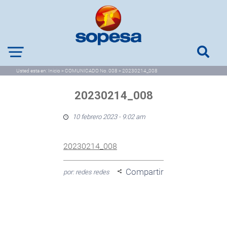
Usted esta en:
Inicio
>
COMUNICADO No. 008
>
20230214_008
20230214_008
10 febrero 2023 - 9:02 am
20230214_008
Compartir
por: redes redes