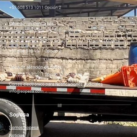
+57 608 513 1011 Opción 2
Oficina Providencia Isla
Sector el Caballete, Isla de Providencia
Lunes a viernes de 7:00 am a 12:00 m y 1:00 pm a 4:00 pm
+57 608 513 1011 Opción 2
Línea de atención de daños
+57 608 513 1011 Opción 1– 24 Horas
Correo electrónico para Notificaciones Judiciales
info@sopesa.com
Sopesa
Somos Sopesa
Noticias