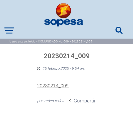
Usted esta en:
Inicio
>
COMUNICADO No. 009
>
20230214_009
20230214_009
10 febrero 2023 - 9:04 am
20230214_009
Compartir
por: redes redes