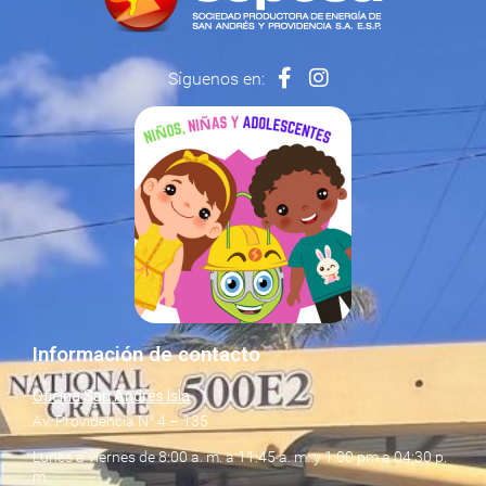
Síguenos en:
Información de contacto
Oficina San Andrés Isla
Av. Providencia N° 4 – 135
Lunes a viernes de 8:00 a. m. a 11:45 a. m. y 1:00 pm a 04:30 p.
m.