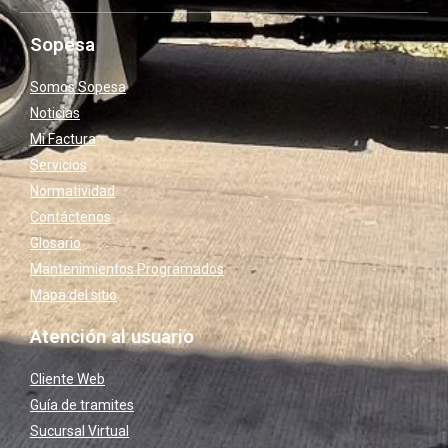
Sopesa
Somos Sopesa
Noticias
Mi Factura
Servicios
Normatividad
Contáctenos
Glosario
Mantenimientos Programados
Mapa del sitio
Atención al usuario
Cliente Web
Guía de tramites
Sucursal Virtual