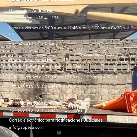
Oficina San Andrés Isla
Av. Providencia N° 4 – 135
Lunes a viernes de 8:00 a. m. a 11:45 a. m. y 1:00 pm a 04:30 p.
m.
+57 608 513 1011 Opción 2
Oficina Providencia Isla
Sector el Caballete, Isla de Providencia
Lunes a viernes de 7:00 am a 12:00 m y 1:00 pm a 4:00 pm
+57 608 513 1011 Opción 2
Línea de atención de daños
+57 608 513 1011 Opción 1– 24 Horas
Correo electrónico para Notificaciones Judiciales
info@sopesa.com