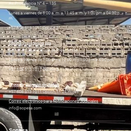
Av. Providencia N° 4 – 135
Lunes a viernes de 8:00 a. m. a 11:45 a. m. y 1:00 pm a 04:30 p.
m.
+57 608 513 1011 Opción 2
Oficina Providencia Isla
Sector el Caballete, Isla de Providencia
Lunes a viernes de 7:00 am a 12:00 m y 1:00 pm a 4:00 pm
+57 608 513 1011 Opción 2
Línea de atención de daños
+57 608 513 1011 Opción 1– 24 Horas
Correo electrónico para Notificaciones Judiciales
info@sopesa.com
Sopesa