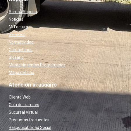
Somos Sopesa
Noticias
Mi Factura
Servicios
Normatividad
Contáctenos
Glosario
Mantenimientos Programados
Mapa del sitio
Atención al usuario
Cliente Web
Guía de tramites
Sucursal Virtual
Preguntas frecuentes
Responsabilidad Social