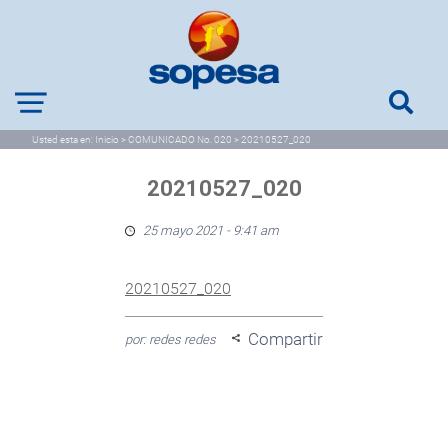
Usted esta en:
Inicio
>
COMUNICADO No. 020
>
20210527_020
20210527_020
25 mayo 2021 - 9:41 am
20210527_020
Compartir
por: redes redes