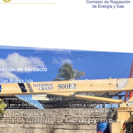
mación de contacto
 San Andrés Isla
Oficina Providencia Isla
videncia N° 4 – 135
Sector el Caballete, Isla de
Providencia
 viernes de 8:00 a. m. a 11:45
 1:00 pm a 04:30 p. m.
Lunes a viernes de 7:00 am a 
y 1:00 pm a 4:00 pm
8 513 1011 Opción 2
+57 608 513 1011 Opción 2