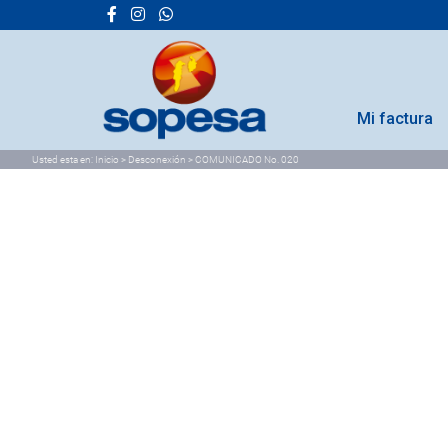
Mi factura
Usted esta en:
Inicio
>
Desconexión
>
COMUNICADO No. 020