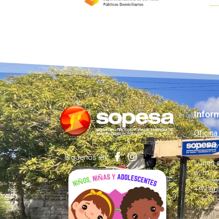
Infor
Oficina
Av. Pro
Síguenos en:
Lunes a
a. m. y
+57 60