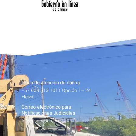
Línea de atención de daños
+57 608 513 1011 Opción 1– 24
Horas
12:00 m
Correo electrónico para
Notificaciones Judiciales
info@sopesa.com