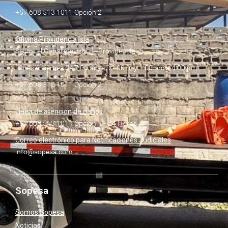
+57 608 513 1011 Opción 2
Oficina Providencia Isla
Sector el Caballete, Isla de Providencia
Lunes a viernes de 7:00 am a 12:00 m y 1:00 pm a 4:00 pm
+57 608 513 1011 Opción 2
Línea de atención de daños
+57 608 513 1011 Opción 1– 24 Horas
Correo electrónico para Notificaciones Judiciales
info@sopesa.com
Sopesa
Somos Sopesa
Noticias