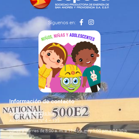
Síguenos en:
Información de contacto
Oficina San Andrés Isla
Av. Providencia N° 4 – 135
Lunes a viernes de 8:00 a. m. a 11:45 a. m. y 1:00 pm a 04:30 p.
m.