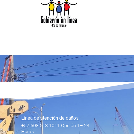
Línea de atención de daños
+57 608 513 1011 Opción 1– 24
Horas