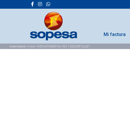
Mi factura
Usted esta en:
Inicio
>
COMUNICADO No. 021
>
20220513_021