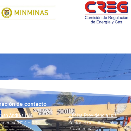
mación de contacto
 San Andrés Isla
Oficina Providencia Isla
videncia N° 4 – 135
Sector el Caballete, Isla de
Providencia