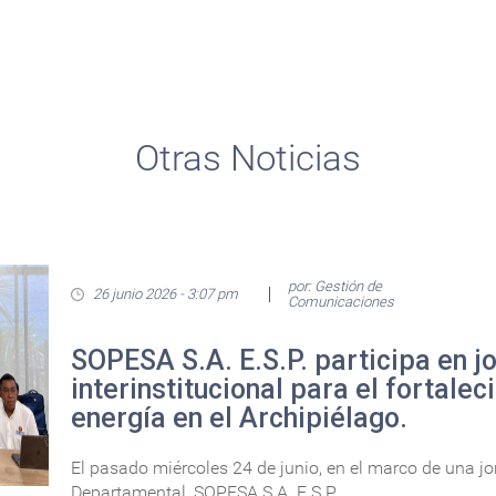
Otras Noticias
por: Gestión de
26 junio 2026 - 3:07 pm
Comunicaciones
SOPESA S.A. E.S.P. participa en j
interinstitucional para el fortalec
energía en el Archipiélago.
El pasado miércoles 24 de junio, en el marco de una j
Departamental, SOPESA S.A. E.S.P....