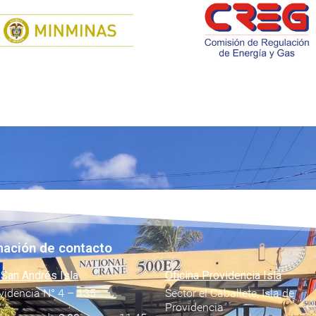
mación de contacto
 San Andrés Isla
Oficina Providencia Isla
videncia N° 4 – 135
Sector el Caballete, Isla de
Providencia