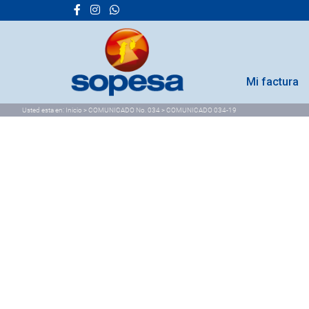
Mi factura
Usted esta en:
Inicio
>
COMUNICADO No. 034
>
COMUNICADO 034-19