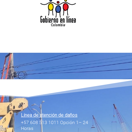
Línea de atención de daños
+57 608 513 1011 Opción 1– 24
Horas