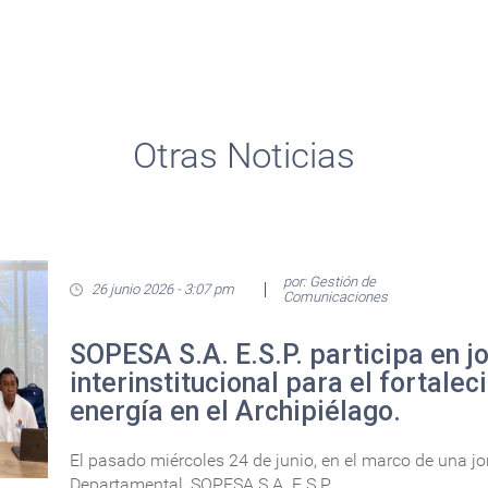
Otras Noticias
por: Gestión de
26 junio 2026 - 3:07 pm
Comunicaciones
SOPESA S.A. E.S.P. participa en j
interinstitucional para el fortalec
energía en el Archipiélago.
El pasado miércoles 24 de junio, en el marco de una j
Departamental, SOPESA S.A. E.S.P....