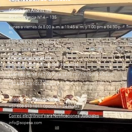
Oficina San Andrés Isla
Av. Providencia N° 4 – 135
Lunes a viernes de 8:00 a. m. a 11:45 a. m. y 1:00 pm a 04:30 p.
m.
+57 608 513 1011 Opción 2
Oficina Providencia Isla
Sector el Caballete, Isla de Providencia
Lunes a viernes de 7:00 am a 12:00 m y 1:00 pm a 4:00 pm
+57 608 513 1011 Opción 2
Línea de atención de daños
+57 608 513 1011 Opción 1– 24 Horas
Correo electrónico para Notificaciones Judiciales
info@sopesa.com