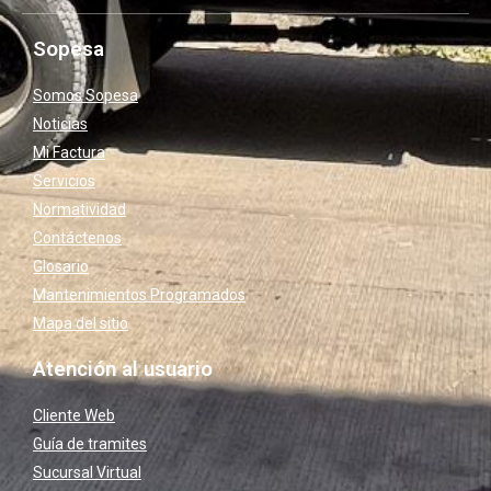
Sopesa
Somos Sopesa
Noticias
Mi Factura
Servicios
Normatividad
Contáctenos
Glosario
Mantenimientos Programados
Mapa del sitio
Atención al usuario
Cliente Web
Guía de tramites
Sucursal Virtual