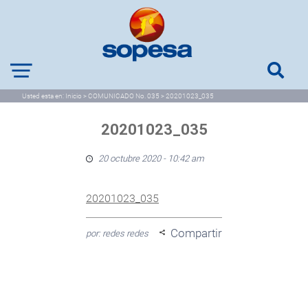
Usted esta en:
Inicio
>
COMUNICADO No. 035
>
20201023_035
20201023_035
20 octubre 2020 - 10:42 am
20201023_035
Compartir
por: redes redes