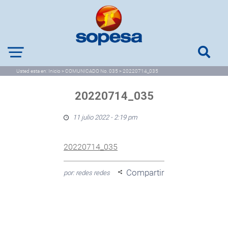
Usted esta en:
Inicio
>
COMUNICADO No. 035
>
20220714_035
20220714_035
11 julio 2022 - 2:19 pm
20220714_035
Compartir
por: redes redes