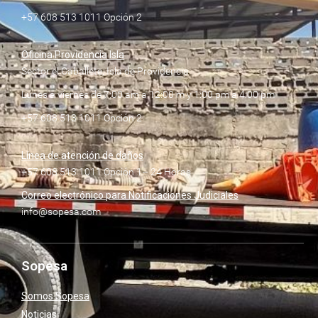
+57 608 513 1011 Opción 2
Oficina Providencia Isla
Sector el Caballete, Isla de Providencia
Lunes a viernes de 7:00 am a 12:00 m y 1:00 pm a 4:00 pm
+57 608 513 1011 Opción 2
Línea de atención de daños
+57 608 513 1011 Opción 1– 24 Horas
Correo electrónico para Notificaciones Judiciales
info@sopesa.com
Sopesa
Somos Sopesa
Noticias