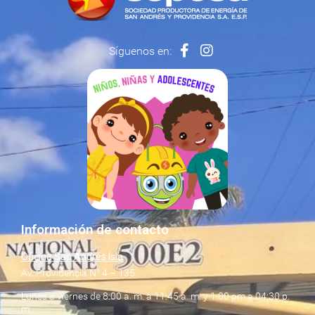
Síguenos en:
Información de contacto
Oficina San Andrés Isla
Av. Providencia N° 4 – 135
Lunes a viernes de 8:00 a. m. a 11:45 a. m. y 1:00 pm a 04:30 p.
m.