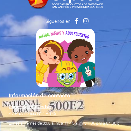
Síguenos en:
Información de contacto
Oficina San Andrés Isla
Av. Providencia N° 4 – 135
Lunes a viernes de 8:00 a. m. a 11:45 a. m. y 1:00 pm a 04:30 p.
m.