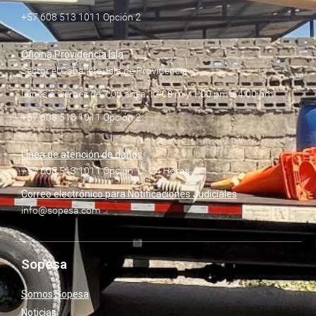
+57 608 513 1011 Opción 2
Oficina Providencia Isla
Sector el Caballete, Isla de Providencia
Lunes a viernes de 7:00 am a 12:00 m y 1:00 pm a 4:00 pm
+57 608 513 1011 Opción 2
Línea de atención de daños
+57 608 513 1011 Opción 1– 24 Horas
Correo electrónico para Notificaciones Judiciales
info@sopesa.com
Sopesa
Somos Sopesa
Noticias