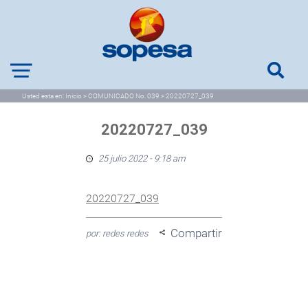
Usted esta en:
Inicio
>
COMUNICADO No. 039
>
20220727_039
20220727_039
25 julio 2022 - 9:18 am
20220727_039
Compartir
por: redes redes