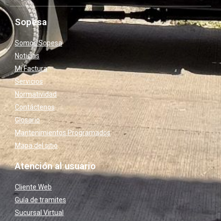
Sopesa
Somos Sopesa
Noticias
Mi Factura
Servicios
Normatividad
Contáctenos
Glosario
Mantenimientos Programados
Mapa del sitio
Atención al usuario
Cliente Web
Guía de tramites
Sucursal Virtual