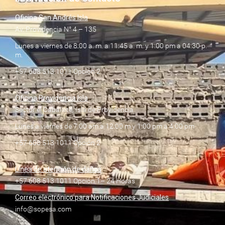
Oficina San Andrés Isla
Av. Providencia N° 4 – 135
Lunes a viernes de 8:00 a. m. a 11:45 a. m. y 1:00 pm a 04:30 p.
m.
+57 608 513 1011 Opción 2
Oficina Providencia Isla
Sector el Caballete, Isla de Providencia
Lunes a viernes de 7:00 am a 12:00 m y 1:00 pm a 4:00 pm
+57 608 513 1011 Opción 2
Línea de atención de daños
+57 608 513 1011 Opción 1– 24 Horas
Correo electrónico para Notificaciones Judiciales
info@sopesa.com