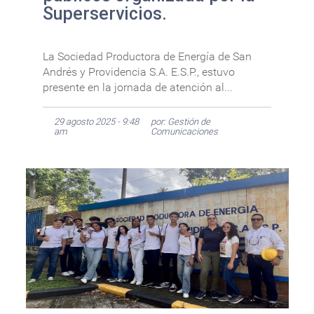
Superservicios.
La Sociedad Productora de Energía de San
Andrés y Providencia S.A. E.S.P., estuvo
presente en la jornada de atención al...
29 agosto 2025 - 9:48
por: Gestión de
am
Comunicaciones