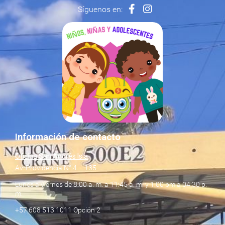
Síguenos en:
Información de contacto
Oficina San Andrés Isla
Av. Providencia N° 4 – 135
Lunes a viernes de 8:00 a. m. a 11:45 a. m. y 1:00 pm a 04:30 p.
m.
+57 608 513 1011 Opción 2