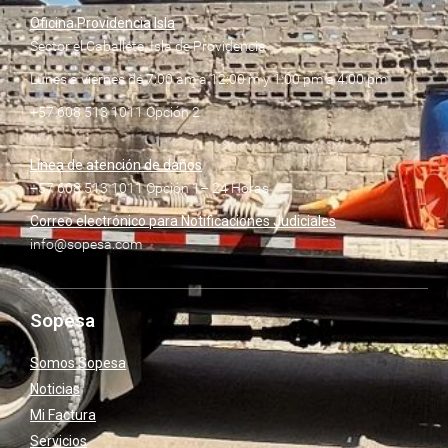
Oficina Providencia Isla
Sector el Caballete, Isla de Providencia
Lunes a viernes de 7:00 am a 12:00 m y 1:00 pm a 4:00 pm
+57 608 513 1011 Opción 2
Línea de atención de daños
+57 608 513 1011 Opción 1– 24 Horas
Correo electrónico para Notificaciones Judiciales
info@sopesa.com
Sopesa
Somos Sopesa
Noticias
Mi Factura
Servicios