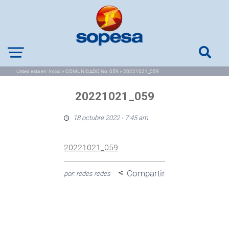
Usted esta en:
Inicio
>
COMUNICADO No. 059
>
20221021_059
20221021_059
18 octubre 2022 - 7:45 am
20221021_059
Compartir
por: redes redes