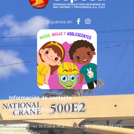
Síguenos en:
Información de contacto
Oficina San Andrés Isla
Av. Providencia N° 4 – 135
Lunes a viernes de 8:00 a. m. a 11:45 a. m. y 1:00 pm a 04:30 p.
m.