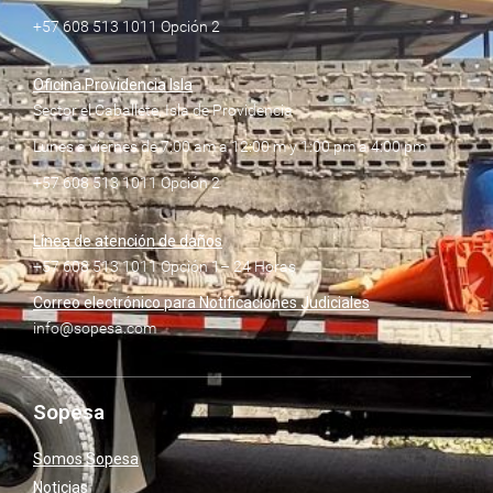
+57 608 513 1011 Opción 2
Oficina Providencia Isla
Sector el Caballete, Isla de Providencia
Lunes a viernes de 7:00 am a 12:00 m y 1:00 pm a 4:00 pm
+57 608 513 1011 Opción 2
Línea de atención de daños
+57 608 513 1011 Opción 1– 24 Horas
Correo electrónico para Notificaciones Judiciales
info@sopesa.com
Sopesa
Somos Sopesa
Noticias