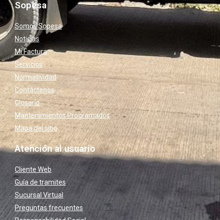
Sopesa
Somos Sopesa
Noticias
Mi Factura
Servicios
Normatividad
Contáctenos
Glosario
Mantenimientos Programados
Mapa del sitio
Atención al usuario
Cliente Web
Guía de tramites
Sucursal Virtual
Preguntas frecuentes