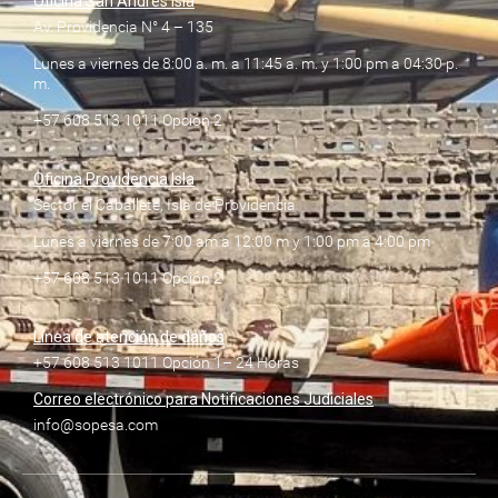
Oficina San Andrés Isla
Av. Providencia N° 4 – 135
Lunes a viernes de 8:00 a. m. a 11:45 a. m. y 1:00 pm a 04:30 p.
m.
+57 608 513 1011 Opción 2
Oficina Providencia Isla
Sector el Caballete, Isla de Providencia
Lunes a viernes de 7:00 am a 12:00 m y 1:00 pm a 4:00 pm
+57 608 513 1011 Opción 2
Línea de atención de daños
+57 608 513 1011 Opción 1– 24 Horas
Correo electrónico para Notificaciones Judiciales
info@sopesa.com