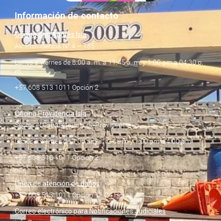
Información de contacto
Oficina San Andrés Isla
Av. Providencia N° 4 – 135
Lunes a viernes de 8:00 a. m. a 11:45 a. m. y 1:00 pm a 04:30 p.
m.
+57 608 513 1011 Opción 2
Oficina Providencia Isla
Sector el Caballete, Isla de Providencia
Lunes a viernes de 7:00 am a 12:00 m y 1:00 pm a 4:00 pm
+57 608 513 1011 Opción 2
Línea de atención de daños
+57 608 513 1011 Opción 1– 24 Horas
Correo electrónico para Notificaciones Judiciales