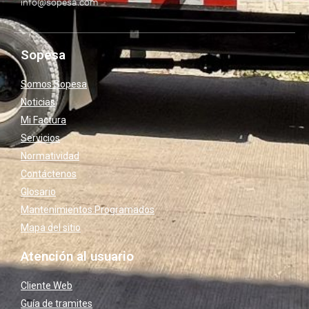
info@sopesa.com
Sopesa
Somos Sopesa
Noticias
Mi Factura
Servicios
Normatividad
Contáctenos
Glosario
Mantenimientos Programados
Mapa del sitio
Atención al usuario
Cliente Web
Guía de tramites