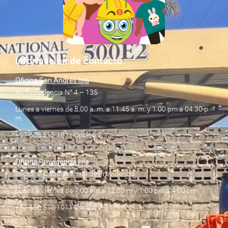
Información de contacto
Oficina San Andrés Isla
Av. Providencia N° 4 – 135
Lunes a viernes de 8:00 a. m. a 11:45 a. m. y 1:00 pm a 04:30 p.
m.
+57 608 513 1011 Opción 2
Oficina Providencia Isla
Sector el Caballete, Isla de Providencia
Lunes a viernes de 7:00 am a 12:00 m y 1:00 pm a 4:00 pm
+57 608 513 1011 Opción 2