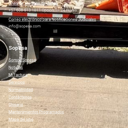
Línea de atención de daños
+57 608 513 1011 Opción 1– 24 Horas
Correo electrónico para Notificaciones Judiciales
info@sopesa.com
Sopesa
Somos Sopesa
Noticias
Mi Factura
Servicios
Normatividad
Contáctenos
Glosario
Mantenimientos Programados
Mapa del sitio