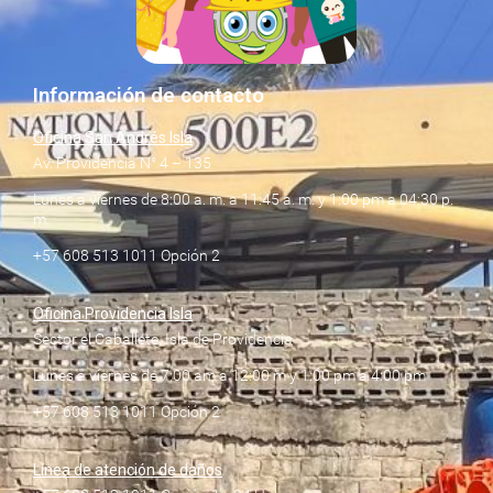
Información de contacto
Oficina San Andrés Isla
Av. Providencia N° 4 – 135
Lunes a viernes de 8:00 a. m. a 11:45 a. m. y 1:00 pm a 04:30 p.
m.
+57 608 513 1011 Opción 2
Oficina Providencia Isla
Sector el Caballete, Isla de Providencia
Lunes a viernes de 7:00 am a 12:00 m y 1:00 pm a 4:00 pm
+57 608 513 1011 Opción 2
Línea de atención de daños