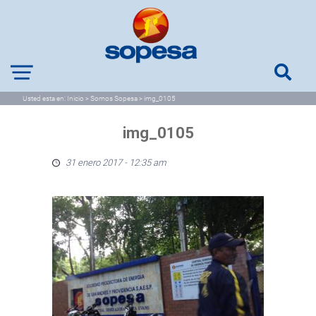
Usted esta en:
Inicio
>
Somos Sopesa
>
img_0105
img_0105
31 enero 2017 - 12:35 am