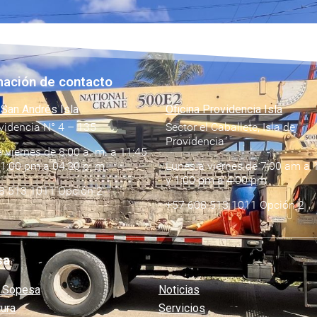
mación de contacto
 San Andrés Isla
Oficina Providencia Isla
videncia N° 4 – 135
Sector el Caballete, Isla de
Providencia
 viernes de 8:00 a. m. a 11:45
 1:00 pm a 04:30 p. m.
Lunes a viernes de 7:00 am a 
y 1:00 pm a 4:00 pm
8 513 1011 Opción 2
+57 608 513 1011 Opción 2
sa
 Sopesa
Noticias
tura
Servicios