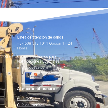
Línea de atención de daños
+57 608 513 1011 Opción 1– 24
Horas
12:00 m
Correo electrónico para
Notificaciones Judiciales
info@sopesa.com
Atención al usuario
Cliente Web
Guía de tramites