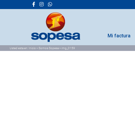
Mi factura
Usted esta en:
Inicio
>
Somos Sopesa
>
img_0159