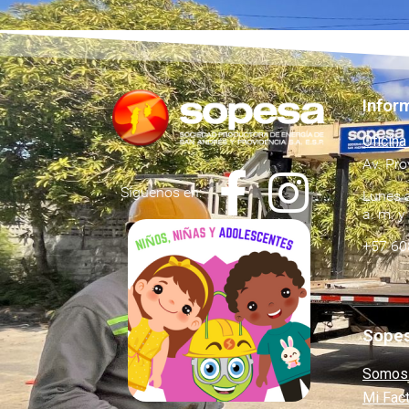
Infor
Oficina
Av. Pro
Síguenos en:
Lunes a
a. m. y
+57 60
Sope
Somos
Mi Fac